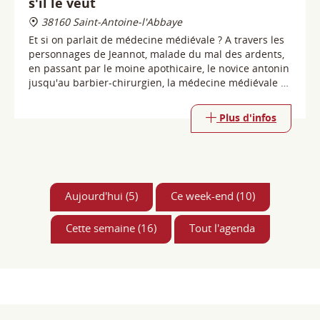
dévoile et vous surprend !
Plus d'infos
Aujourd'hui (5)
Ce week-end (10)
Cette semaine (16)
Tout l'agenda
Saint Antoine l'Abbaye
Antonins & Antonines
2
1263
36
Km
habitants
superficie