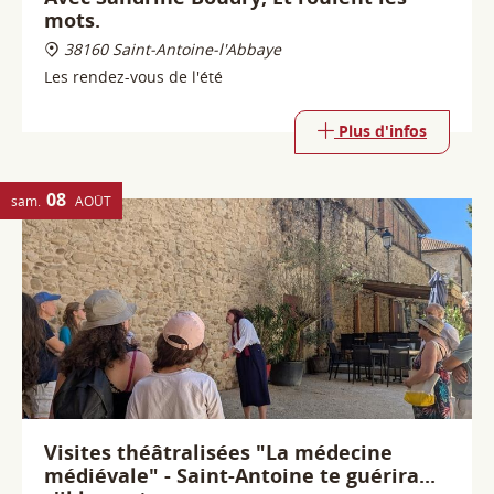
08
sam.
AOÛT
Visites théâtralisées "La médecine
médiévale" - Saint-Antoine te guérira...
s'il le veut
38160 Saint-Antoine-l'Abbaye
Et si on parlait de médecine médiévale ? A travers les
personnages de Jeannot, malade du mal des ardents,
en passant par le moine apothicaire, le novice antonin
jusqu'au barbier-chirurgien, la médecine médiévale se