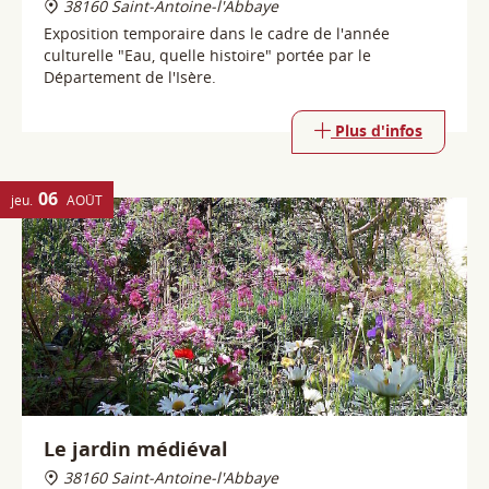
06
jeu.
AOÛT
Le jardin médiéval
38160 Saint-Antoine-l'Abbaye
Quatre jardins, quatre histoires, quatre haltes
ponctuées de plantes exubérantes, d'herbes
aromatiques, de fleurs et d'arbres fruitiers réunis par
l'eau d'une fontaine et de bassins, élément inhérent et
fondateur de l'essence même du jardin.
Plus d'infos