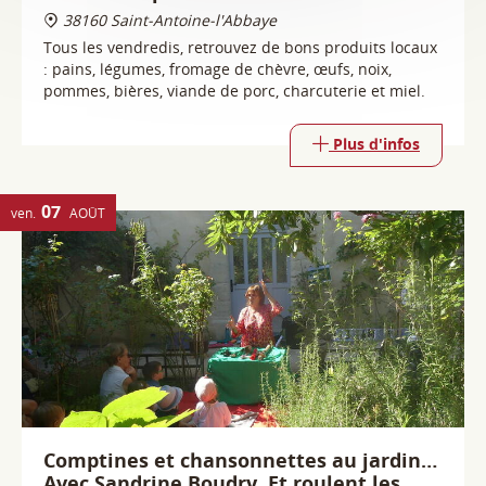
Plus d'infos
07
ven.
AOÛT
Comptines et chansonnettes au jardin…
Avec Sandrine Boudry, Et roulent les
mots.
38160 Saint-Antoine-l'Abbaye
Les rendez-vous de l'été
Plus d'infos