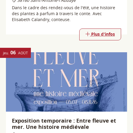
06
jeu.
AOÛT
Exposition temporaire : Entre fleuve et
mer. Une histoire médiévale
38160 Saint-Antoine-l'Abbaye
Exposition temporaire dans le cadre de l'année
culturelle "Eau, quelle histoire" portée par le
Département de l'Isère.
Plus d'infos