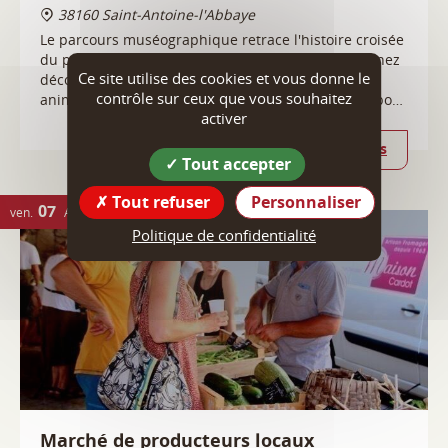
Plus d'infos
Ce site utilise des cookies et vous donne le
07
ven.
AOÛT
contrôle sur ceux que vous souhaitez
activer
Tout accepter
Tout refuser
Personnaliser
Politique de confidentialité
Marché de producteurs locaux
38160 Saint-Antoine-l'Abbaye
Tous les vendredis, retrouvez de bons produits locaux
: pains, légumes, fromage de chèvre, œufs, noix,
pommes, bières, viande de porc, charcuterie et miel.