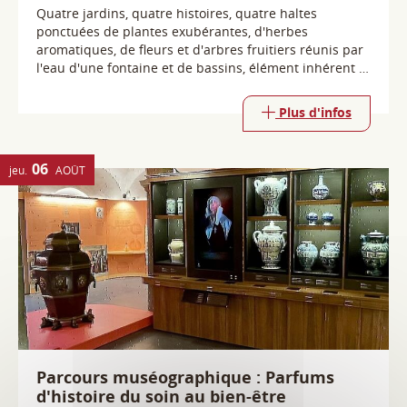
06
jeu.
AOÛT
Parcours muséographique : Parfums
d'histoire du soin au bien-être
38160 Saint-Antoine-l'Abbaye
Le parcours muséographique retrace l'histoire croisée
du parfum et du bien-être à travers les siècles. Venez
découvrir des matières premières, végétales ou
animales, et sentir les parfums iconiques recréés pour
l'occasion.