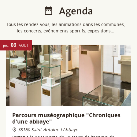
06
jeu.
AOÛT
Parcours muséographique "Chroniques
d'une abbaye"
38160 Saint-Antoine-l'Abbaye
Partez à la découverte de l'histoire de l'abbaye de
Saint-Antoine, depuis le modeste village de La Motte-
aux-Bois jusqu'à l'ordre puissant des Hospitaliers de
Saint-Antoine, ces moines-guérisseurs qui
rayonnèrent sur toute l'Europe médiévale.
Plus d'infos