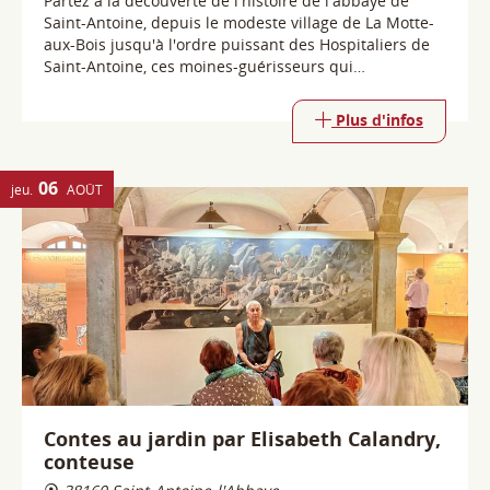
06
jeu.
AOÛT
Contes au jardin par Elisabeth Calandry,
conteuse
38160 Saint-Antoine-l'Abbaye
Dans le cadre des rendez-vous de l'été, une histoire
des plantes à parfum à travers le conte. Avec
Elisabeth Calandry, conteuse.
Plus d'infos