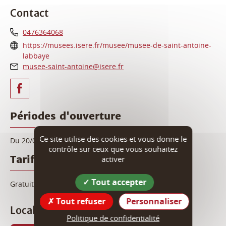
Contact
0476364068
https://musees.isere.fr/musee/musee-de-saint-antoine-
labbaye
musee-saint-antoine@isere.fr
Périodes d'ouverture
Ce site utilise des cookies et vous donne le
Du 20/06 au 20/09/2026 le samedi de 14h à 18h.
contrôle sur ceux que vous souhaitez
Tarif
activer
Tout accepter
Gratuit.
Tout refuser
Personnaliser
Localisation
Politique de confidentialité