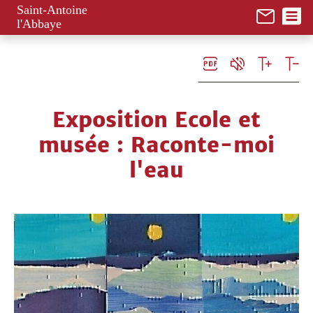
Panneau de gestion des cookies
Saint-Antoine
l'Abbaye
Exposition Ecole et
musée : Raconte-moi
l'eau