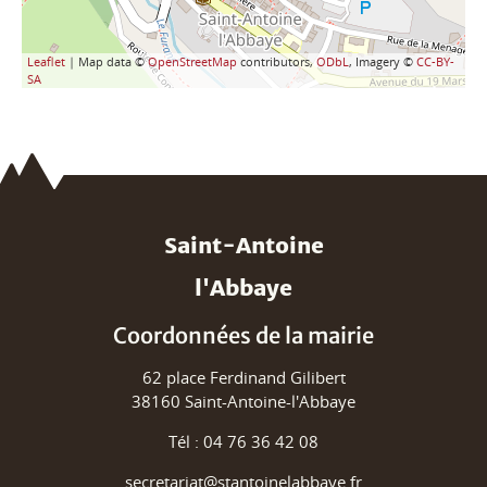
Leaflet
| Map data ©
OpenStreetMap
contributors,
ODbL
, Imagery ©
CC-BY-
SA
Saint-Antoine
l'Abbaye
Coordonnées de la mairie
62 place Ferdinand Gilibert
38160 Saint-Antoine-l'Abbaye
Tél : 04 76 36 42 08
secretariat@stantoinelabbaye.fr