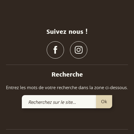
Suivez nous !
Recherche
Entrez les mots de votre recherche dans la zone ci-dessous.
Recherchez
Ok
sur
le
site