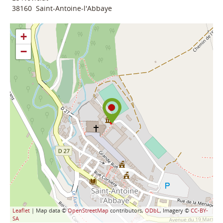
38160
Saint-Antoine-l'Abbaye
+
−
Leaflet
| Map data ©
OpenStreetMap
contributors,
ODbL
, Imagery ©
CC-BY-
SA