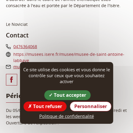
consacrée à l'eau et portée par le Département de l'Isère.
Le Noviciat
Contact
0476364068
https://musees.isere.fr/musee/musee-de-saint-antoine-
labbaye
musee-saint-antoine@isere.fr
Ce site utilise des cookies et vous donne le
contrôle sur ceux que vous souhaitez
activer
Tout accepter
Périodes d'ouverture
Tout refuser
Personnaliser
Du 05/07 au 08/11/2026 le lundi, mercredi, jeudi, vendredi et
Politique de confidentialité
les week-ends de 10h30 à 12h30 et de 14h à 18h.
Ouverture de l'exposition :