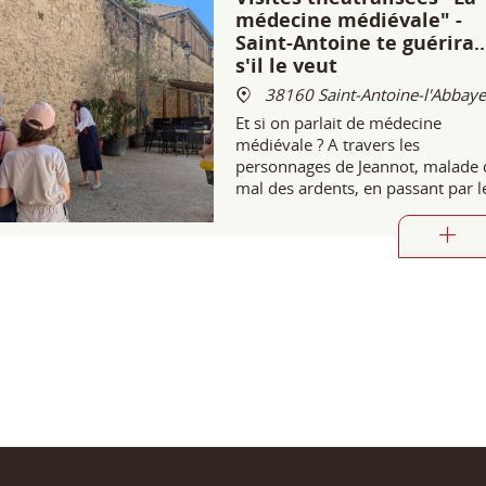
médecine médiévale" -
Saint-Antoine te guérira..
s'il le veut
38160 Saint-Antoine-l'Abbaye
Et si on parlait de médecine
médiévale ? A travers les
personnages de Jeannot, malade 
mal des ardents, en passant par l
moine apothicaire, le novice
antonin jusqu'au barbier-chirurgi
la médecine médiévale se dévoile
vous surprend !