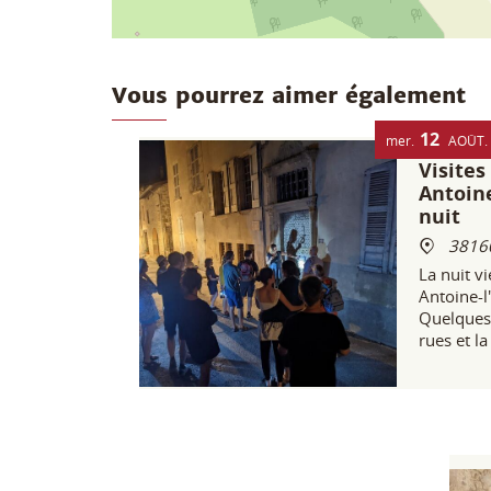
Vous pourrez aimer également
12
mer.
AOÛT
Visites
Antoine
nuit
38160
La nuit v
Antoine-l
Quelques 
rues et l
tombée, l
couleurs 
temps, et
histoires.