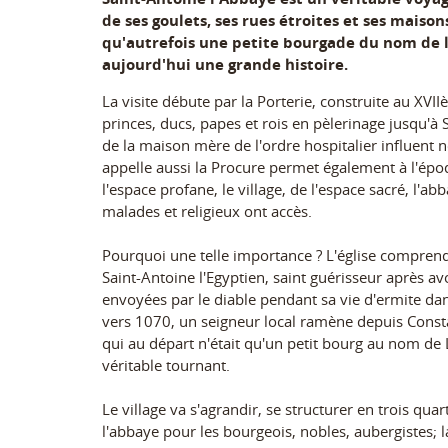
de ses goulets, ses rues étroites et ses maison
qu'autrefois une petite bourgade du nom de l
aujourd'hui une grande histoire.
La visite débute par la Porterie, construite au XVIIè
princes, ducs, papes et rois en pèlerinage jusqu'à 
de la maison mère de l'ordre hospitalier influent
appelle aussi la Procure permet également à l'épo
l'espace profane, le village, de l'espace sacré, l'abb
malades et religieux ont accès.
Pourquoi une telle importance ? L'église comprend
Saint-Antoine l'Egyptien, saint guérisseur après avo
envoyées par le diable pendant sa vie d'ermite dans
vers 1070, un seigneur local ramène depuis Const
qui au départ n'était qu'un petit bourg au nom de
véritable tournant.
Le village va s'agrandir, se structurer en trois quart
l'abbaye pour les bourgeois, nobles, aubergistes; l