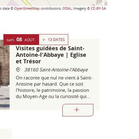
p data ©
OpenStreetMap
contributors,
ODbL
, Imagery ©
CC-BY-SA
08
13 DATES
sam.
AOÛT
Visites guidées de Saint-
Antoine-l'Abbaye | Eglise
et Trésor
38160 Saint-Antoine-l'Abbaye
On raconte que nul ne vient à Saint-
Antoine par hasard. Que ce soit
l'histoire, le patrimoine, la passion
du Moyen-Age ou la curiosité qui
aient guidé vos pas, Saint-Antoine-
l'Abbaye vous invite à découvrir ses
secrets et son histoire millénaire.