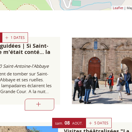
Leaflet
| Ma
1 DATES
 guidées | Si Saint-
 m'était conté... la
 Saint-Antoine-l'Abbaye
ient de tomber sur Saint-
'Abbaye et ses ruelles.
lampadaires éclairent les
a Grande Cour. A la nuit
e village prend d'autres
et ambiances. Traversez le
 apprenez des anciennes
08
5 DATES
sam.
AOÛT
Visites théâtralisées "La