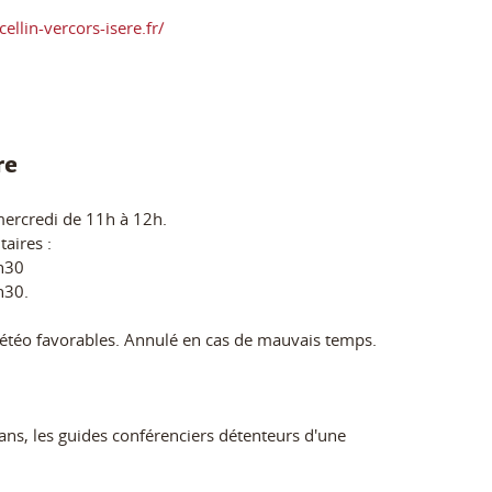
ellin-vercors-isere.fr/
re
ercredi de 11h à 12h.
aires :
1h30
h30.
étéo favorables. Annulé en cas de mauvais temps.
ans, les guides conférenciers détenteurs d'une