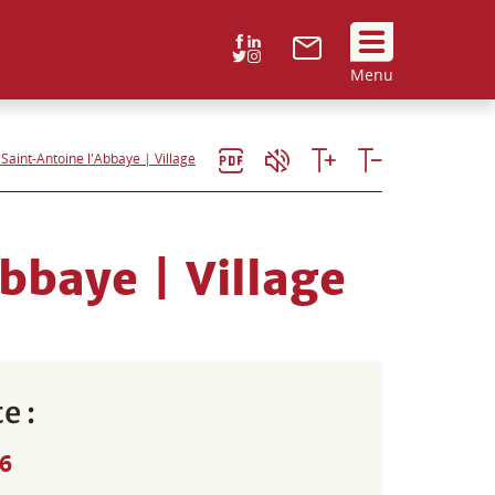
Suivez
Menu
nous
!
 Saint-Antoine l'Abbaye | Village
bbaye | Village
e :
26