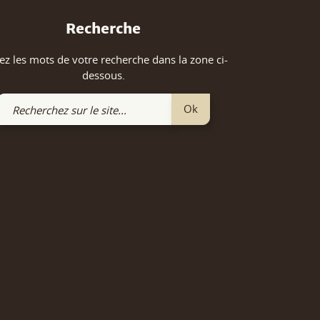
Recherche
ez les mots de votre recherche dans la zone ci-
dessous.
Recherchez
Ok
sur
le
site