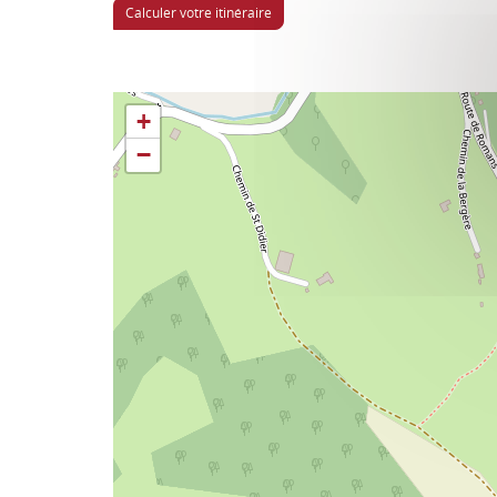
Calculer votre itinéraire
+
−