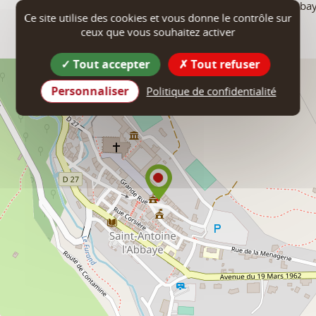
Bureau d'information Touristique de Saint-Antoine l'Abba
Ce site utilise des cookies et vous donne le contrôle sur
362 Grande Cour
ceux que vous souhaitez activer
38160
Saint-Antoine-l'Abbaye
Tout accepter
Tout refuser
Personnaliser
Politique de confidentialité