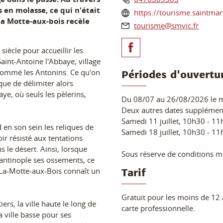
s en molasse, ce qui n'était
https://tourisme.saintmarc
a Motte-aux-bois recèle
tourisme@smvic.fr
 siècle pour accueillir les
Saint-Antoine l'Abbaye, village
 nommé les Antonins. Ce qu'on
Périodes d'ouvertu
que de délimiter alors
aye, où seuls les pèlerins,
Du 08/07 au 26/08/2026 le m
Deux autres dates supplément
Samedi 11 juillet, 10h30 - 1
 en son sein les reliques de
Samedi 18 juillet, 10h30 - 11
ir résisté aux tentations
 le désert. Ainsi, lorsque
Sous réserve de conditions m
antinople ses ossements, ce
 La-Motte-aux-Bois connaît un
Tarif
Gratuit pour les moins de 12 
iers, la ville haute le long de
carte professionnelle.
a ville basse pour ses