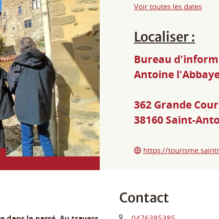
Voir toutes les dates
Localiser :
Bureau d'informa
Antoine l'Abbay
362 Grande Cour
38160
Saint-Anto
https://tourisme.saintm
s
Contact
e dans le passé. Au travers
0476385385