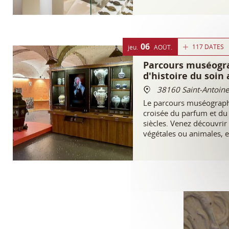
médiévale.
06
117 DATES
jeu.
AOÛT
Parcours muséogr
d'histoire du soin
38160 Saint-Antoine
Le parcours muséographi
croisée du parfum et du 
siècles. Venez découvrir
végétales ou animales, e
iconiques recréés pour l