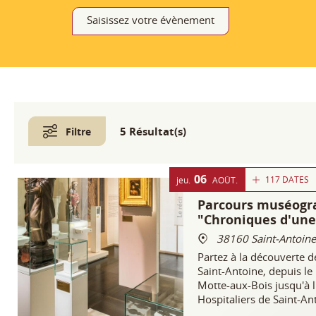
Saisissez votre évènement
5 Résultat(s)
Filtre
06
117 DATES
jeu.
AOÛT
Parcours muséogr
"Chroniques d'une
38160 Saint-Antoine
Partez à la découverte de
Saint-Antoine, depuis le
Motte-aux-Bois jusqu'à l
Hospitaliers de Saint-An
guérisseurs qui rayonnèr