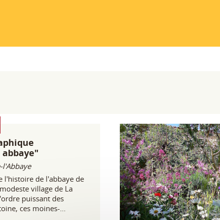
aphique
 abbaye"
-l'Abbaye
 l'histoire de l'abbaye de
 modeste village de La
'ordre puissant des
toine, ces moines-
ent sur toute l'Europe