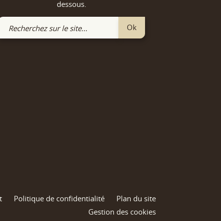
dessous.
Recherchez
Ok
sur
le
site
t
Politique de confidentialité
Plan du site
Gestion des cookies