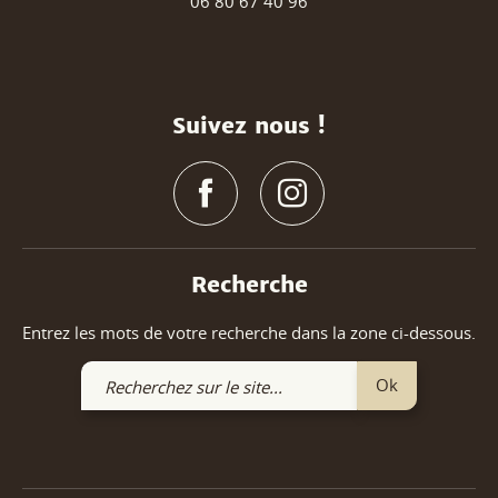
06 80 67 40 96
Suivez nous !
Recherche
Entrez les mots de votre recherche dans la zone ci-dessous.
Recherchez
Ok
sur
le
site