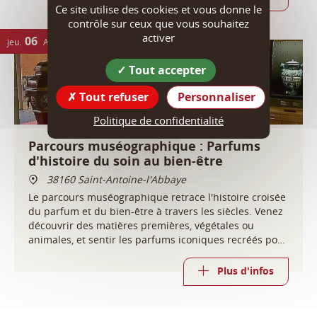
Ce site utilise des cookies et vous donne le
contrôle sur ceux que vous souhaitez
activer
06
117 DATES
jeu.
AOÛT
Tout accepter
Tout refuser
Personnaliser
Politique de confidentialité
Parcours muséographique : Parfums
d'histoire du soin au bien-être
38160 Saint-Antoine-l'Abbaye
Le parcours muséographique retrace l'histoire croisée
du parfum et du bien-être à travers les siècles. Venez
découvrir des matières premières, végétales ou
animales, et sentir les parfums iconiques recréés pour
l'occasion.
Plus d'infos