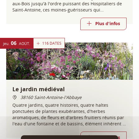
aux-Bois jusqu'à l'ordre puissant des Hospitaliers de
Saint-Antoine, ces moines-guérisseurs qui
rayonnèrent sur toute l'Europe médiévale.
Plus d'infos
06
116 DATES
jeu.
AOÛT
Le jardin médiéval
38160 Saint-Antoine-l'Abbaye
Quatre jardins, quatre histoires, quatre haltes
ponctuées de plantes exubérantes, d'herbes
aromatiques, de fleurs et d'arbres fruitiers réunis par
l'eau d'une fontaine et de bassins, élément inhérent et
fondateur de l'essence même du jardin.
Plus d'infos