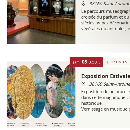
38160 Saint-Antoine
Le parcours muséographi
croisée du parfum et du 
siècles. Venez découvrir
végétales ou animales, e
iconiques recréés pour l
08
17 DATES
sam.
AOÛT
Exposition Estivale
38160 Saint-Antoine
Exposition de peinture et
dans cette magnifique 
historique.
Vernissage en musique 
La voix d