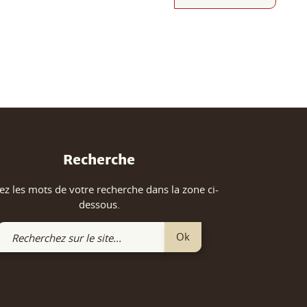
Recherche
ez les mots de votre recherche dans la zone ci-
dessous.
Recherchez
Ok
sur
le
site