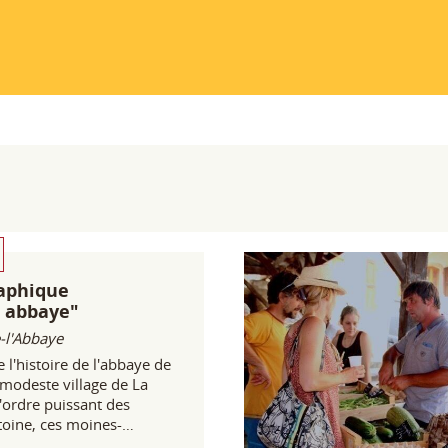
aphique
 abbaye"
-l'Abbaye
 l'histoire de l'abbaye de
 modeste village de La
'ordre puissant des
toine, ces moines-
ent sur toute l'Europe