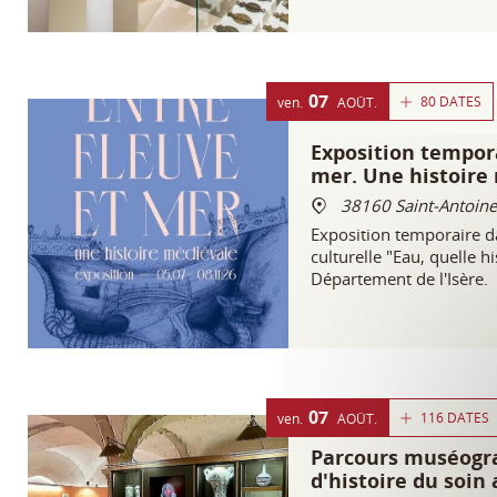
médiévale.
07
80 DATES
ven.
AOÛT
Exposition tempora
mer. Une histoire
38160 Saint-Antoine
Exposition temporaire da
culturelle "Eau, quelle hi
Département de l'Isère.
07
116 DATES
ven.
AOÛT
Parcours muséogr
d'histoire du soin