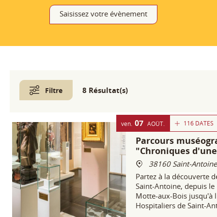
Saisissez votre évènement
8 Résultat(s)
Filtre
07
116 DATES
ven.
AOÛT
Parcours muséogr
"Chroniques d'une
38160 Saint-Antoine
Partez à la découverte de
Saint-Antoine, depuis le
Motte-aux-Bois jusqu'à l
Hospitaliers de Saint-An
guérisseurs qui rayonnèr