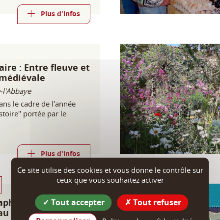
Plus d'infos
ire : Entre fleuve et
 médiévale
-l'Abbaye
ns le cadre de l'année
stoire" portée par le
Plus d'infos
Ce site utilise des cookies et vous donne le contrôle sur
ceux que vous souhaitez activer
aphique : Parfums
Tout accepter
Tout refuser
 au bien-être