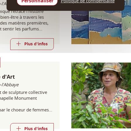
Personnaliser
Politique de confidentialité
-l'Abbaye
que retrace l'histoire
bien-être à travers les
 des matières premières,
t sentir les parfums
'occasion.
Plus d'infos
 d'Art
-l'Abbaye
 de sculpture collective
chapelle Monument
par le choeur de femmes
es étangs le vendredi 3 juillet 18h30
Plus d'infos