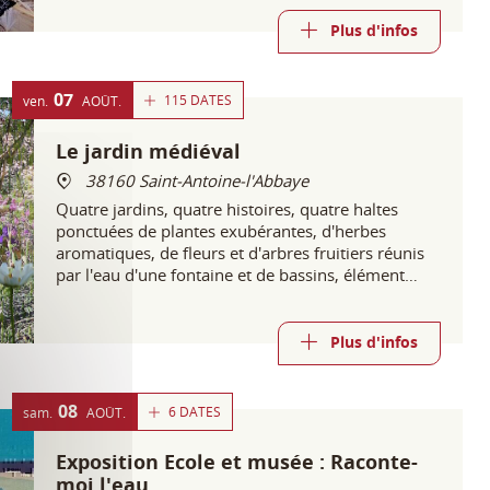
Plus d'infos
07
115 DATES
ven.
AOÛT
Le jardin médiéval
38160 Saint-Antoine-l'Abbaye
Quatre jardins, quatre histoires, quatre haltes
ponctuées de plantes exubérantes, d'herbes
aromatiques, de fleurs et d'arbres fruitiers réunis
par l'eau d'une fontaine et de bassins, élément
inhérent et fondateur de l'essence même du jardin.
Plus d'infos
08
6 DATES
sam.
AOÛT
Exposition Ecole et musée : Raconte-
moi l'eau