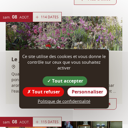
08
114 DATES
sam.
AOÛT
Ce site utilise des cookies et vous donne le
Le jardin médiéval
contrôle sur ceux que vous souhaitez
38160 Saint-Antoine-l'Abbaye
activer
Quatre jardins, quatre histoires, quatre haltes
ponctuées de plantes exubérantes, d'herbes
Tout accepter
aromatiques, de fleurs et d'arbres fruitiers réunis par
l'eau d'une fontaine et de bassins, élément inhérent et
Tout refuser
Personnaliser
fondateur de l'essence même du jardin.
Politique de confidentialité
Plus d'infos
08
115 DATES
sam.
AOÛT