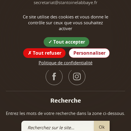
secretariat@stantoinelabbaye.fr
Numéro d'astreinte des élus
Ce site utilise des cookies et vous donne le
(pour les urgences uniquement) :
contrôle sur ceux que vous souhaitez
06 80 67 40 96
activer
Tout accepter
Tout refuser
Personnaliser
Suivez nous !
Politique de confidentialité
Recherche
Entrez les mots de votre recherche dans la zone ci-dessous.
Recherchez
Ok
sur