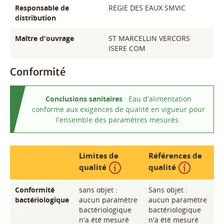
Responsable de
REGIE DES EAUX SMVIC
distribution
Maître d'ouvrage
ST MARCELLIN VERCORS
ISERE COM
Conformité
Conclusions sanitaires
: Eau d'alimentation
conforme aux exigences de qualité en vigueur pour
l'ensemble des paramètres mesurés.
Limites de
Références de
Information
Infor
qualité
qualité
Conformité
sans objet :
Sans objet :
bactériologique
aucun paramètre
aucun paramètre
bactériologique
bactériologique
n'a été mesuré
n'a été mesuré