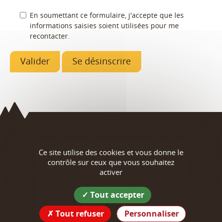
En soumettant ce formulaire, j'accepte que les
informations saisies soient utilisées pour me
recontacter.
Saint-Antoine
Ce site utilise des cookies et vous donne le
contrôle sur ceux que vous souhaitez
l'Abbaye
activer
Coordonnées de la mairie
Tout accepter
62 place Ferdinand Gilibert
Tout refuser
Personnaliser
38160 Saint-Antoine-l'Abbaye