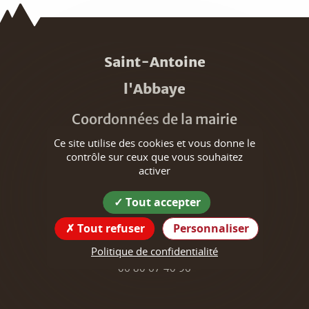
Saint-Antoine
l'Abbaye
Coordonnées de la mairie
Ce site utilise des cookies et vous donne le
62 place Ferdinand Gilibert
contrôle sur ceux que vous souhaitez
38160 Saint-Antoine-l'Abbaye
activer
Tél : 04 76 36 42 08
Tout accepter
secretariat@stantoinelabbaye.fr
Tout refuser
Personnaliser
Numéro d'astreinte des élus
Politique de confidentialité
(pour les urgences uniquement) :
06 80 67 40 96